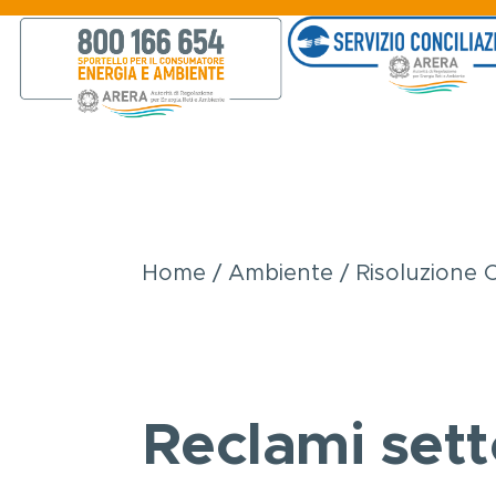
Salta al contenuto principale
Home
Ambiente
Risoluzione 
Briciole
di
pane
Reclami setto