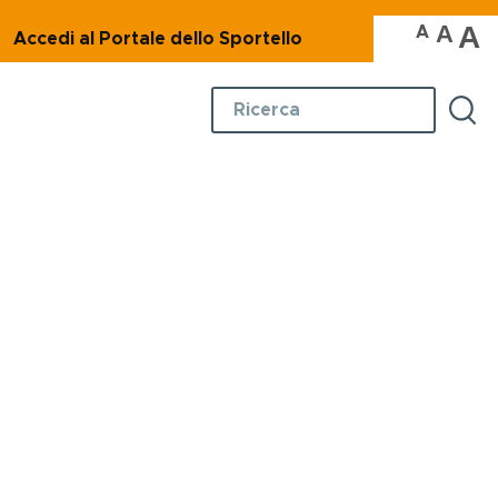
A
A
A
Accedi al Portale dello Sportello
Ambiente
Cerca