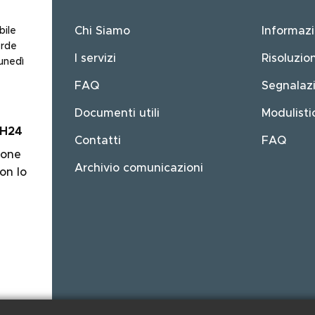
Main
navigation
Chi Siamo
Informazi
bile
erde
I servizi
Risoluzio
unedì
FAQ
Segnalazi
Documenti utili
Modulisti
 H24
Contatti
FAQ
ione
Archivio comunicazioni
on lo