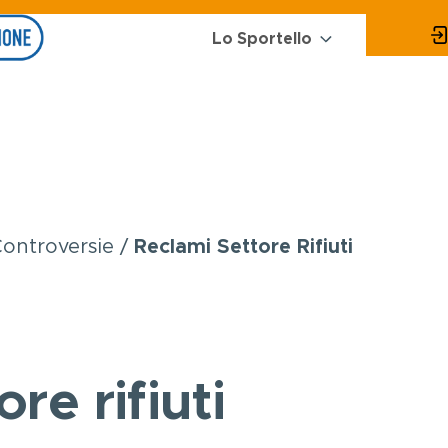
Main
Menu
Lo Sportello
Energia
navigation
online
request
Controversie
Reclami Settore Rifiuti
re rifiuti