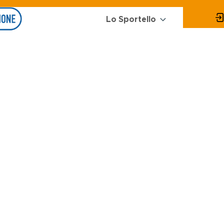
Main
Menu
Lo Sportello
Energia
navigation
online
request