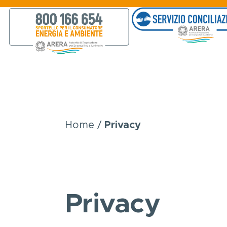
Salta al contenuto principale
Home
Privacy
Briciole
di
pane
Privacy