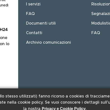
erde
I servizi
Risoluzio
unedì
FAQ
Segnalazi
Documenti utili
Modulisti
 H24
Contatti
FAQ
ione
Archivio comunicazioni
on lo
llo stesso utilizzati) fanno ricorso a cookies di tracciame
rate nella cookie policy. Se vuoi conoscere i dettagli sull’
Privacy e Cookie Policy
la nostra
.