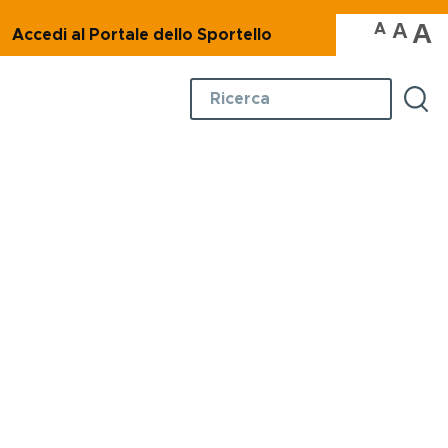
A
A
A
Accedi al Portale dello Sportello
Ambiente
Cerca